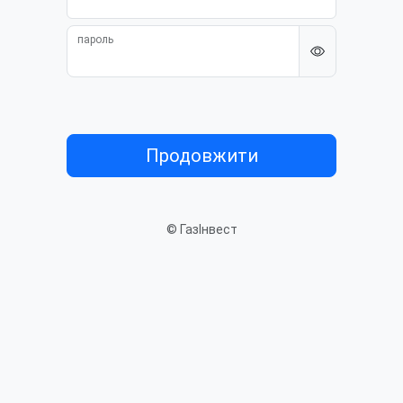
пароль
Продовжити
© ГазІнвест